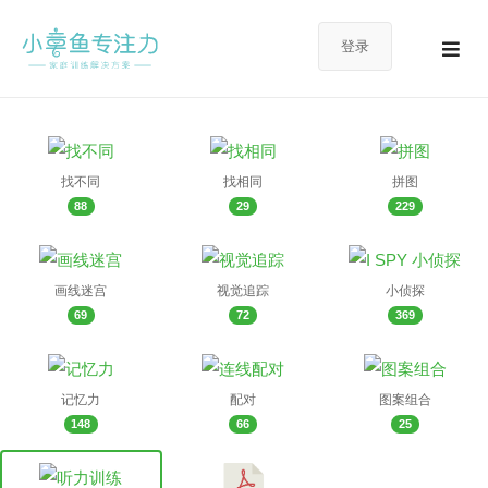
登录
找不同
找相同
拼图
88
29
229
画线迷宫
视觉追踪
小侦探
69
72
369
记忆力
配对
图案组合
148
66
25